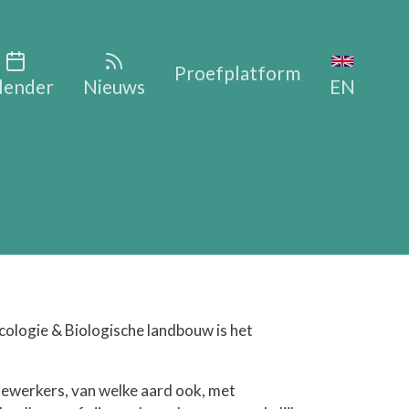
vigation
Proefplatform
lender
Nieuws
EN
cologie & Biologische landbouw is het
edewerkers, van welke aard ook, met