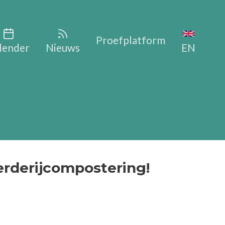
vigation
Proefplatform
lender
Nieuws
EN
erderijcompostering!