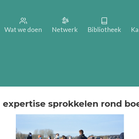
Main na
Wat we doen
Netwerk
Bibliotheek
Ka
n expertise sprokkelen rond bo