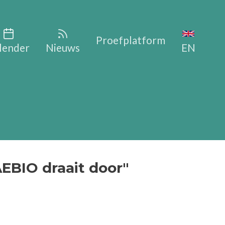
vigation
Proefplatform
lender
Nieuws
EN
AEBIO draait door"