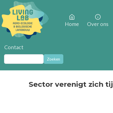
Overslaan en naar de inhoud gaan
Home
Over ons
Contact
Zoeken
Zoeken
Sector verenigt zich t