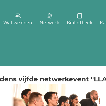
Main na
Wat we doen
Netwerk
Bibliotheek
Ka
ijdens vijfde netwerkevent "LL