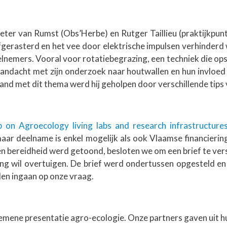
ter van Rumst (Obs’Herbe) en Rutger Taillieu (praktijkpu
fgerasterd en het vee door elektrische impulsen verhinderd
elnemers. Vooral voor rotatiebegrazing, een techniek die op
aandacht met zijn onderzoek naar houtwallen en hun invloed 
band met dit thema werd hij geholpen door verschillende tips
p on Agroecology living labs and research infrastructure
r deelname is enkel mogelijk als ook Vlaamse financieringsi
n bereidheid werd getoond, besloten we om een brief te ver
ering wil overtuigen. De brief werd ondertussen opgesteld e
len ingaan op onze vraag.
emene presentatie agro-ecologie. Onze partners gaven uit hu