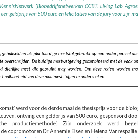
ioKennisNetwerk (Biobedrijfsnetwerken CCBT, Living Lab Agroe
en geldprijs van 500 euro en felicitaties van de jury voor zijn 
gehakseld en als plantaardige meststof gebruikt op een ander perceel dan
te overschrijden. De huidige mestwetgeving gecombineerd met de vaak ongu
d dierlijke mest die gebruikt mag worden. Om deze reden worden maaim
de haalbaarheid van deze maaimeststoffen te onderzoeken.
ekomst’ werd voor de derde maal de thesisprijs voor de biolo
euven, ontving een geldprijs van 500 euro, gesponsord doo
che productiemethode’. Zijn onderzoek werd bege
de copromotoren Dr Annemie Elsen en Helena Vanrespaille 