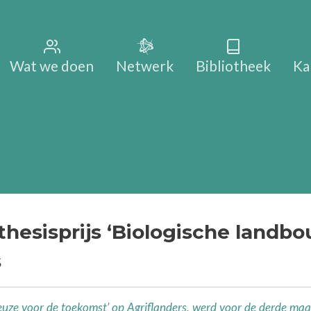
Main na
Wat we doen
Netwerk
Bibliotheek
Ka
hesisprijs ‘Biologische landb
s
keuze voor de toekomst’ op Agriflanders, werd voor de derde maa