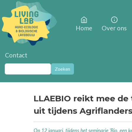
Overslaan en naar de inhoud gaan
Home
Over ons
Contact
Zoeken
Zoeken
LLAEBIO reikt mee de t
uit tijdens Agriflander
Op 12 januari, tijdens het seminarie ‘Bio, een 