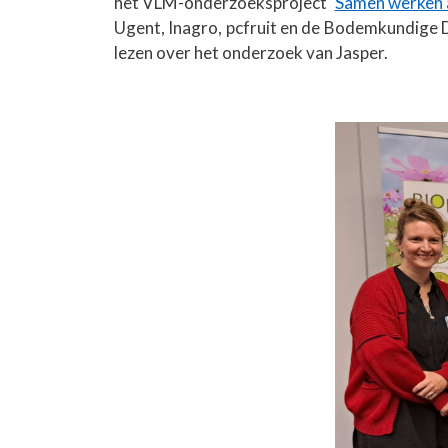
het VLM-onderzoeksproject
‘
Samen werken a
Ugent, Inagro, pcfruit en de Bodemkundige Di
lezen over het onderzoek van Jasper.