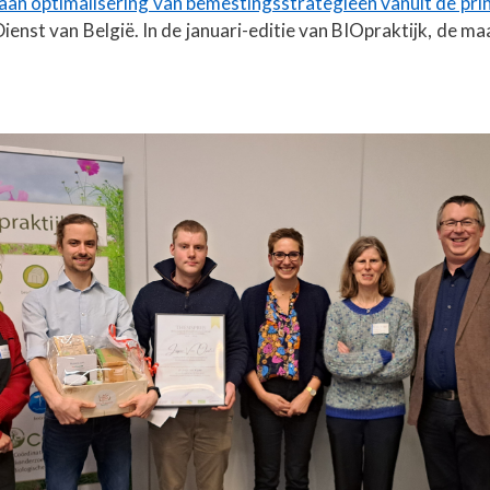
an optimalisering van bemestingsstrategieën vanuit de prin
enst van België. In de januari-editie van BIOpraktijk, de m