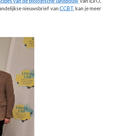
cipes van de biologische landbouw’
van ILVO,
aandelijkse nieuwsbrief van
CCBT
, kan je meer