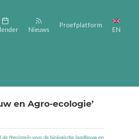
vigation
Proefplatform
lender
Nieuws
EN
ouw en Agro-ecologie’
l de thesisprijs voor de biologische landbouw en