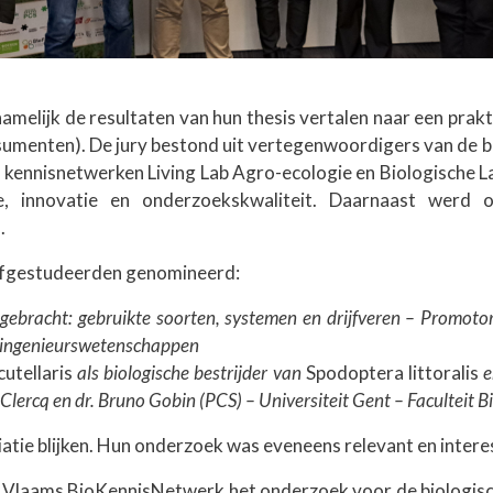
melijk de resultaten van hun thesis vertalen naar een prakti
sumenten). De jury bestond uit vertegenwoordigers van de 
e kennisnetwerken Living Lab Agro-ecologie en Biologische
e, innovatie en onderzoekskwaliteit. Daarnaast werd
.
afgestudeerden genomineerd:
racht: gebruikte soorten, systemen en drijfveren – Promotoren: 
io-ingenieurswetenschappen
utellaris
als biologische bestrijder van
Spodoptera littoralis
e
 De Clercq en dr. Bruno Gobin (PCS) – Universiteit Gent – Facultei
iatie blijken. Hun onderzoek was eveneens relevant en intere
het Vlaams BioKennisNetwerk het onderzoek voor de biologisc